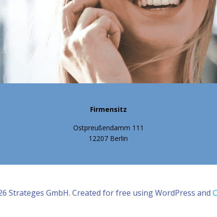
Firmensitz
Ostpreu
endamm 111
ß
12207 Berlin
26 Strateges GmbH. Created for free using WordPress and
C