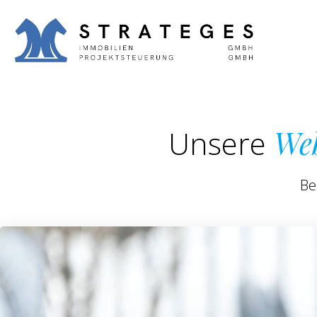
Zum
Inhalt
springen
Unsere
Web
Be