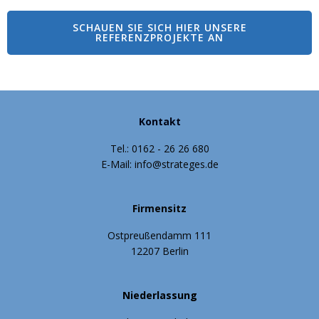
SCHAUEN SIE SICH HIER UNSERE
REFERENZPROJEKTE AN
Kontakt
Tel.: 0162 - 26 26 680
E-Mail: info@strateges.de
Firmensitz
Ostpreu
endamm 111
ß
12207 Berlin
Niederlassung